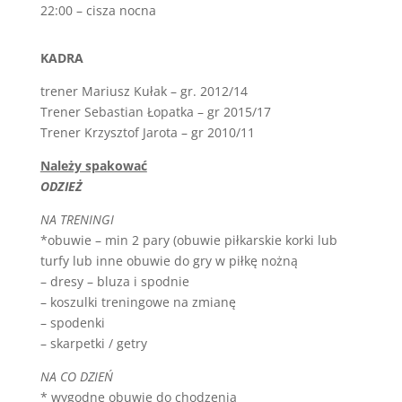
22:00 – cisza nocna
risanimi
grafikami,
KADRA
ki
vas
trener Mariusz Kułak – gr. 2012/14
potopijo
Trener Sebastian Łopatka – gr 2015/17
v
Trener Krzysztof Jarota – gr 2010/11
začaran
svet,
Należy spakować
kjer
ODZIEŻ
je
NA TRENINGI
vse
*obuwie – min 2 pary (obuwie piłkarskie korki lub
mogoče.
turfy lub inne obuwie do gry w piłkę nożną
Casino
– dresy – bluza i spodnie
igre
– koszulki treningowe na zmianę
valdivia
– spodenki
– skarpetki / getry
Ice
NA CO DZIEŃ
Casino
* wygodne obuwie do chodzenia
Promo