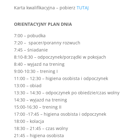
da
Karta kwalifikacyjna – pobierz
TUTAJ
ta
reža
ORIENTACYJNY PLAN DNIA
ponuja
možnost
7:00 – pobudka
osvojitve
7:20 – spacer/poranny rozwuch
5
7:45 – śniadanie
masivnih
8:10-8:30 – odpoczynek/porządki w pokojach
jackpotov,
8:40 – wyjazd na trening
ampak
9:00-10:30 – trening I
ima
11:00 – 12:30 – higiena osobista i odpoczynek
tudi
13:00 – obiad
kul
13:30 – 14:30 – odpoczynek po obiedzie/czas wolny
dizajn
14:30 – wyjazd na trening
in
15:00-16:30 – trening II
sountrack,
17:00 -17:45 – higiena osobista i odpoczynek
ki
18:00 – kolacja
dopolnjuje
18:30 – 21:45 – czas wolny
čarovnijo,
21:45 – higiena osobista
z