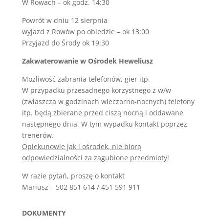
W Rowach – ok godz. 14:30
ujemanja.
Powrót w dniu 12 sierpnia
Automaty
wyjazd z Rowów po obiedzie – ok 13:00
Rise
Przyjazd do Środy ok 19:30
Of
Maya
Zakwaterowanie w Ośrodek Heweliusz
Online
Zdarma
Możliwość zabrania telefonów, gier itp.
-
W przypadku przesadnego korzystnego z w/w
In
(zwłaszcza w godzinach wieczorno-nocnych) telefony
ne
itp. będą zbierane przed ciszą nocną i oddawane
skrbite,
następnego dnia. W tym wypadku kontakt poprzez
zahteva
trenerów.
je
Opiekunowie jak i ośrodek, nie biorą
legitimna.
odpowiedzialności za zagubione przedmioty!
Co
W razie pytań, proszę o kontakt
Je
Mariusz – 502 851 614 / 451 591 911
Bingo
:
Ne
samo,
DOKUMENTY