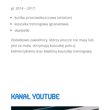
in
če
gr 2014 – 2017:
želite
neposredno
kurtka przeciwdeszczowa (ortalion)
stopiti
koszulka treningowa (granatowa)
v
skarpetki
stik
z
Dodatkowo zawodnicy, którzy jeszcze nie mają lub
nami,
jest za mała, otrzymają koszulkę polo (z
uporabite
kołnierzykiem) oraz błękitną koszulkę treningową
našo
kontaktno
stran
in
z
veseljem
vam
KANAŁ YOUTUBE
bomo
pomagali.