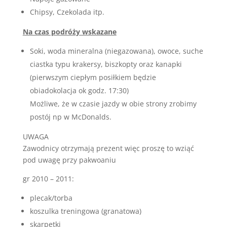
Vse
Chipsy, Czekolada itp.
je
videti
Na czas podróży wskazane
veličastno
Soki, woda mineralna (niegazowana), owoce, suche
pokrito
ciastka typu krakersy, biszkopty oraz kanapki
s
snegom
(pierwszym ciepłym posiłkiem będzie
in
obiadokolacja ok godz. 17:30)
božič
Możliwe, że w czasie jazdy w obie strony zrobimy
čaka
postój np w McDonalds.
za
vogalom.
UWAGA
Bodite
Zawodnicy otrzymają prezent więc proszę to wziąć
prepričani,
pod uwagę przy pakwoaniu
da
gr 2010 – 2011:
si
oglejte
plecak/torba
spletno
koszulka treningowa (granatowa)
stran
skarpetki