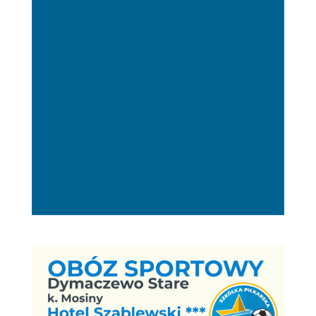
Osnovna
pravila
za
craps
Habanero
Casino
No
Deposit
Bonus
Czech
Poleg
minimalnih
depozitnih
bonusov,
ki
jih
lahko
uživate
v