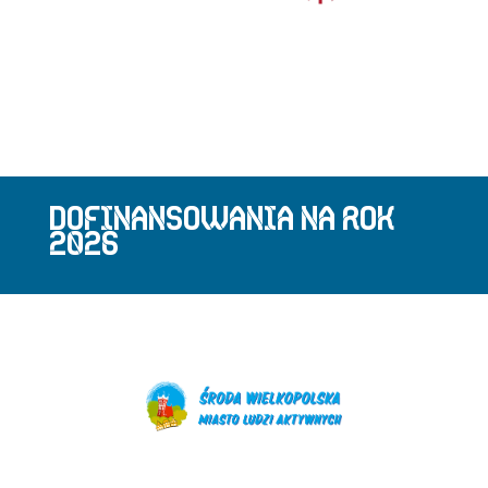
DOFINANSOWANIA NA ROK
2026