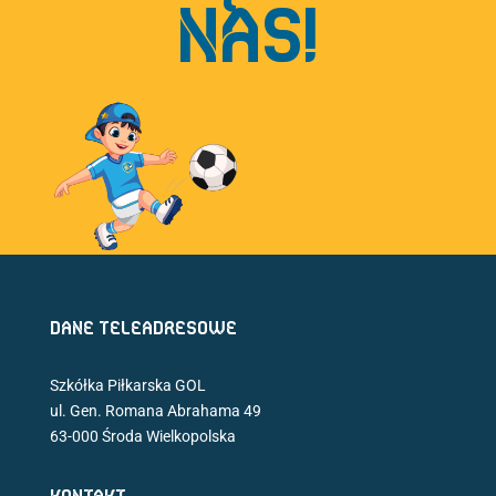
NAS!
DANE TELEADRESOWE
Szkółka Piłkarska GOL
ul. Gen. Romana Abrahama 49
63-000 Środa Wielkopolska
KONTAKT