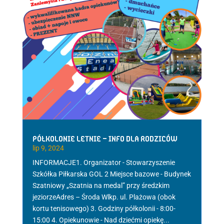
Półkolonie letnie – Info dla rodziców
lip 9, 2024
INFORMACJE1. Organizator - Stowarzyszenie
Szkółka Piłkarska GOL 2 Miejsce bazowe - Budynek
Szatniowy „Szatnia na medal” przy średzkim
jeziorzeAdres – Środa Wlkp. ul. Plażowa (obok
kortu tenisowego) 3. Godziny półkolonii - 8:00-
15:00 4. Opiekunowie - Nad dziećmi opiekę...