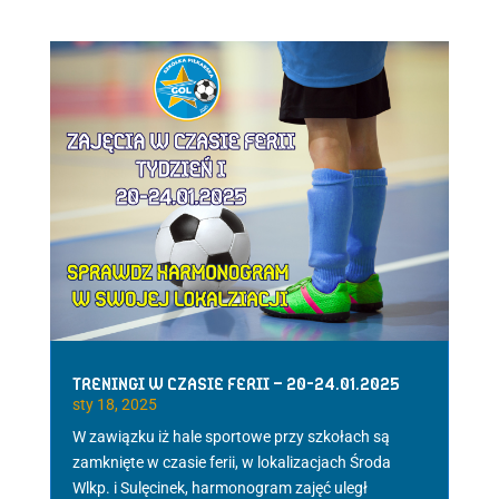
flash
poker
Casino
Automaty
Zadarmo
Vsi
dvigi
morajo
biti
predmet
revizije
in
pregleda
igranja
Treningi w czasie ferii – 20-24.01.2025
iger
sty 18, 2025
ter
W zawiązku iż hale sportowe przy szkołach są
postopka
zamknięte w czasie ferii, w lokalizacjach Środa
preverjanja
Wlkp. i Sulęcinek, harmonogram zajęć uległ